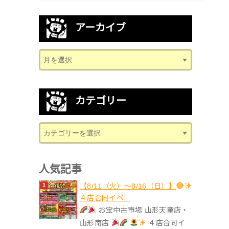
アーカイブ
カテゴリー
人気記事
【8/11（火）～8/16（日）】
４店合同イベ...
お宝中古市場 山形天童店・
山形南店
４店合同イ