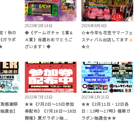
2023年3月14日
2026年8月4日
7限定！秋の
◆《ゲームガチャ Ｓ賞&
☆★今年も花笠サマーフェ
《ガラポ
Ａ賞》当選おめでとうご
スティバル出店してます
★
ざいます！◆
★☆
2022年7月13日
2023年1月31日
買取感謝祭
★★《7月2日～15日参加
★★《2月11日・12日各
くじ抽選会】
券配布》《7月16日～18日
日：13時～17時》極寒ガ
開催》夏ガラポン抽…
ラポン抽選会★★