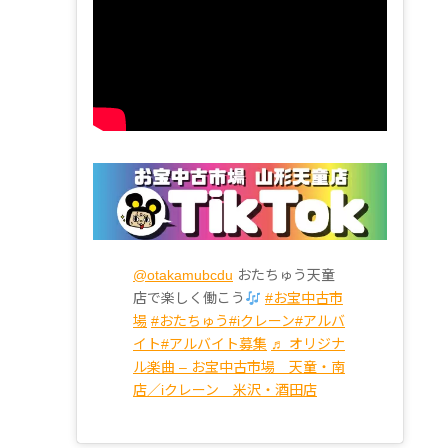
@otakamubcdu
おたちゅう天童
店で楽しく働こう
#お宝中古市
場
#おたちゅう
#iクレーン
#アルバ
イト
#アルバイト募集
♬ オリジナ
ル楽曲 – お宝中古市場 天童・南
店／iクレーン 米沢・酒田店