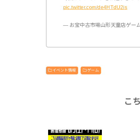
pic.twitter.com/de4HTdU2is
— お宝中古市場山形天童店ゲーム (@
イベント情報
ゲーム
こ