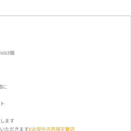
iib3個
間に
ト
します
いただきます
#お宝中古市場天童店