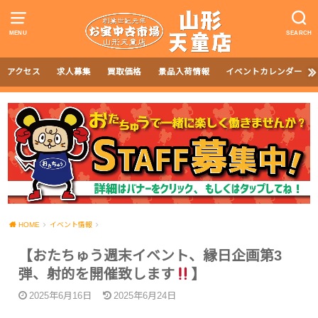
MENU
SEARCH
アクセス
求人募集
買取価格
景品入荷情報
イベントカレンダー
HOME
イベント情報
【おたちゅう週末イベント、縁日企画第3
弾、射的を開催致します
】
2025年6月16日
2025年6月24日