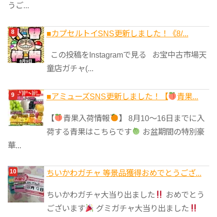
うご...
■カプセルトイSNS更新しました！《8/...
この投稿をInstagramで見る お宝中古市場天
童店ガチャ(...
■アミューズSNS更新しました！【
青果...
【
青果入荷情報
】 8月10～16日までに入
荷する青果はこちらです
お盆期間の特別豪
華...
ちいかわガチャ 等景品獲得おめでとうござ...
ちいかわガチャ大当り出ました
おめでとう
ございます
グミガチャ大当り出ました