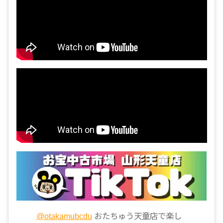
@otakamubcdu
おたちゅう天童店で楽し