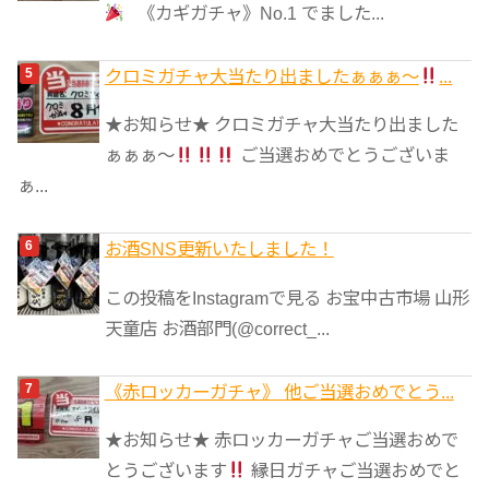
《カギガチャ》No.1 でました...
クロミガチャ大当たり出ましたぁぁぁ～
...
★お知らせ★ クロミガチャ大当たり出ました
ぁぁぁ～
ご当選おめでとうございま
ぁ...
お酒SNS更新いたしました！
この投稿をInstagramで見る お宝中古市場 山形
天童店 お酒部門(@correct_...
《赤ロッカーガチャ》 他ご当選おめでとう...
★お知らせ★ 赤ロッカーガチャご当選おめで
とうございます
縁日ガチャご当選おめでと