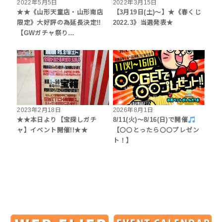
2022年5月5日
2022年3月15日
★★《山形天童店・山形南店
【3月19日(土)～】★《春くじ
限定》大好評の為延長決定!!
2022.3》当選発表★
【GWガチャ祭り…
2023年2月18日
2026年8月1日
★★本日より【宝探しガチ
8/11(火)～8/16(日)で開催
ャ】イベント開催!!★★
【〇〇とったら〇〇プレゼン
ト！】