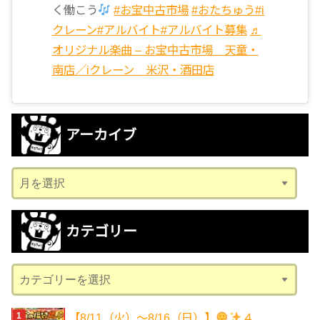
く働こう
#お宝中古市場
#おたちゅう
#i
クレーン
#アルバイト
#アルバイト募集
♬
オリジナル楽曲 – お宝中古市場 天童・
南店／iクレーン 米沢・酒田店
アーカイブ
ア
ー
カ
カテゴリー
イ
ブ
カ
テ
ゴ
【8/11（火）～8/16（日）】
４...