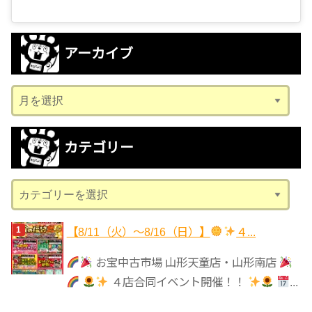
アーカイブ
ア
ー
カ
カテゴリー
イ
ブ
カ
テ
ゴ
【8/11（火）～8/16（日）】
４...
リ
お宝中古市場 山形天童店・山形南店
ー
４店合同イベント開催！！
...