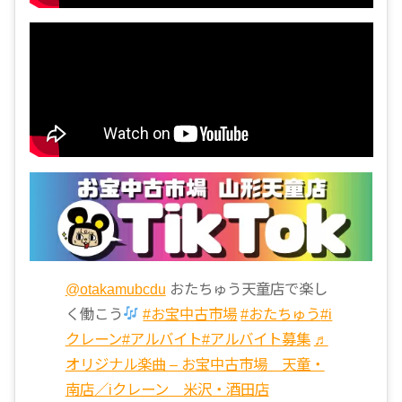
@otakamubcdu
おたちゅう天童店で楽し
く働こう
#お宝中古市場
#おたちゅう
#i
クレーン
#アルバイト
#アルバイト募集
♬
オリジナル楽曲 – お宝中古市場 天童・
南店／iクレーン 米沢・酒田店