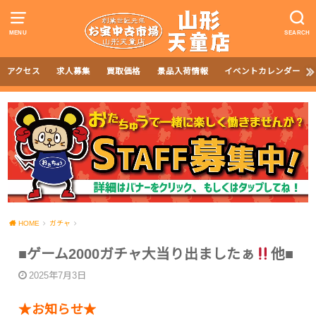
MENU
SEARCH
アクセス
求人募集
買取価格
景品入荷情報
イベントカレンダー
HOME
ガチャ
■ゲーム2000ガチャ大当り出ましたぁ
他■
2025年7月3日
★お知らせ★