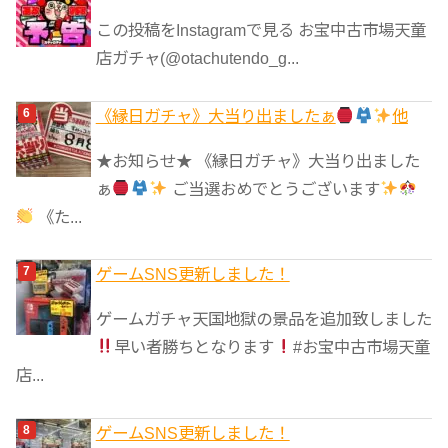
この投稿をInstagramで見る お宝中古市場天童
店ガチャ(@otachutendo_g...
《縁日ガチャ》大当り出ましたぁ
他
★お知らせ★ 《縁日ガチャ》大当り出ました
ぁ
ご当選おめでとうございます
《た...
ゲームSNS更新しました！
ゲームガチャ天国地獄の景品を追加致しました
早い者勝ちとなります
#お宝中古市場天童
店...
ゲームSNS更新しました！