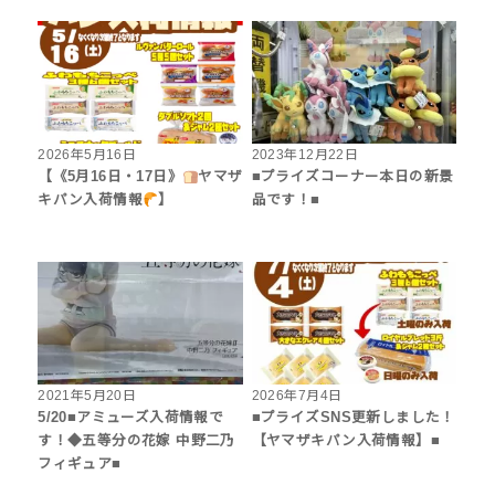
2026年5月16日
2023年12月22日
【《5月16日・17日》
ヤマザ
■プライズコーナー本日の新景
キパン入荷情報
】
品です！■
2021年5月20日
2026年7月4日
5/20■アミューズ入荷情報で
■プライズSNS更新しました！
す！◆五等分の花嫁 中野二乃
【ヤマザキパン入荷情報】■
フィギュア■