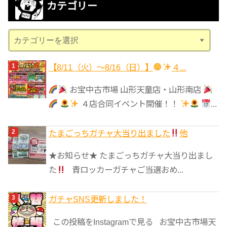
カテゴリー
イ
ブ
カ
テ
ゴ
【8/11（火）～8/16（日）】
４...
リ
お宝中古市場 山形天童店・山形南店
ー
４店合同イベント開催！！
...
たまごっちガチャ大当り出ました
他
★お知らせ★ たまごっちガチャ大当り出まし
た
青ロッカーガチャご当選おめ...
ガチャSNS更新しました！
この投稿をInstagramで見る お宝中古市場天