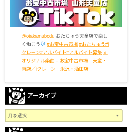
@otakamubcdu
おたちゅう天童店で楽し
く働こう
#お宝中古市場
#おたちゅう
#i
クレーン
#アルバイト
#アルバイト募集
♬
オリジナル楽曲 – お宝中古市場 天童・
南店／iクレーン 米沢・酒田店
アーカイブ
ア
ー
カ