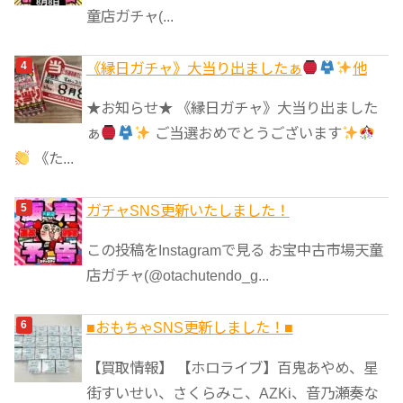
童店ガチャ(...
《縁日ガチャ》大当り出ましたぁ
他
★お知らせ★ 《縁日ガチャ》大当り出ました
ぁ
ご当選おめでとうございます
《た...
ガチャSNS更新いたしました！
この投稿をInstagramで見る お宝中古市場天童
店ガチャ(@otachutendo_g...
■おもちゃSNS更新しました！■
【買取情報】 【ホロライブ】百鬼あやめ、星
街すいせい、さくらみこ、AZKi、音乃瀬奏な