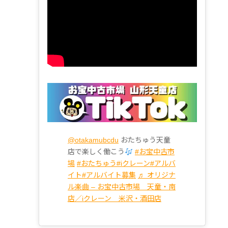
@otakamubcdu
おたちゅう天童
店で楽しく働こう
#お宝中古市
場
#おたちゅう
#iクレーン
#アルバ
イト
#アルバイト募集
♬ オリジナ
ル楽曲 – お宝中古市場 天童・南
店／iクレーン 米沢・酒田店