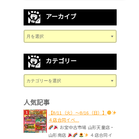
アーカイブ
カテゴリー
人気記事
【8/11（火）～8/16（日）】
４店合同イベ...
お宝中古市場 山形天童店・
山形南店
４店合同イ