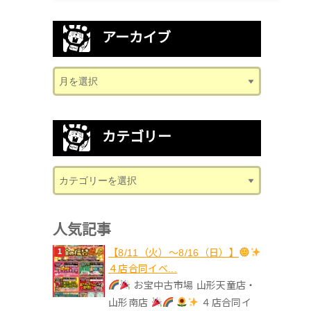
アーカイブ
カテゴリー
人気記事
【8/11（火）～8/16（日）】
４店合同イベ...
お宝中古市場 山形天童店・
山形南店
４店合同イ