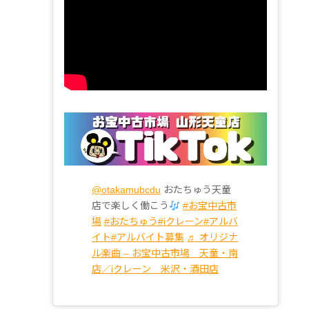
@otakamubcdu
おたちゅう天童
店で楽しく働こう
#お宝中古市
場
#おたちゅう
#iクレーン
#アルバ
イト
#アルバイト募集
♬ オリジナ
ル楽曲 – お宝中古市場 天童・南
店／iクレーン 米沢・酒田店