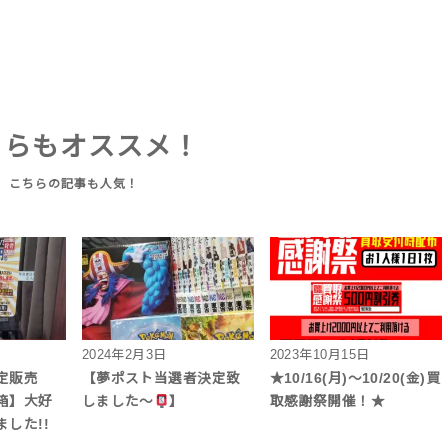
ちらもオススメ！
2024年2月3日
2023年10月15日
定販売
【夢ポスト当選者決定致
★10/16(月)～10/20(金)買
箱】大好
しました～
】
取感謝祭開催！★
した!!