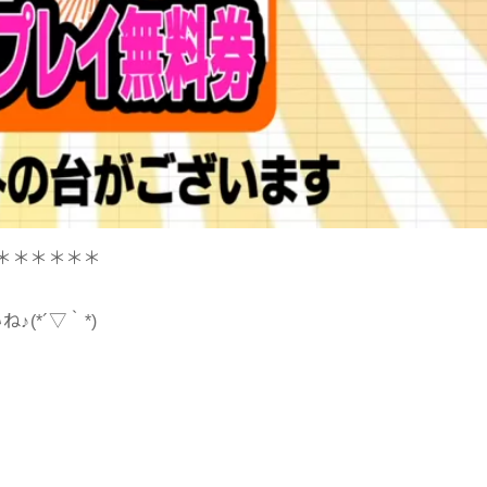
＊＊＊＊＊＊
(*´▽｀*)