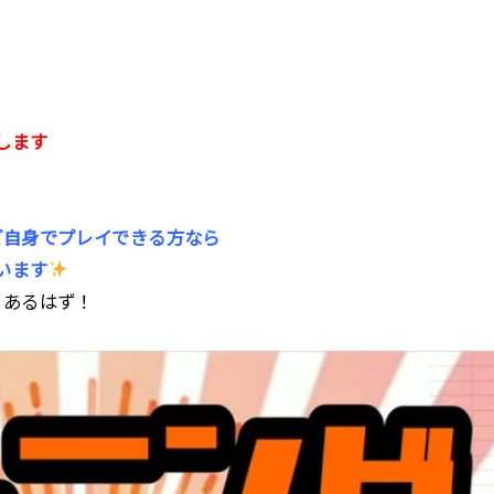
します
ご自身でプレイできる方なら
います
とあるはず！