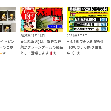
2025年11月16日
2021年5月3日
はナイトビン
★11/18(火)は、新鮮な野
～5/5まで★大創業祭!!
バーのご参
菜がクレーンゲームの景品
【GWガチャ祭り開催
★
として登場します
★
中!!】★