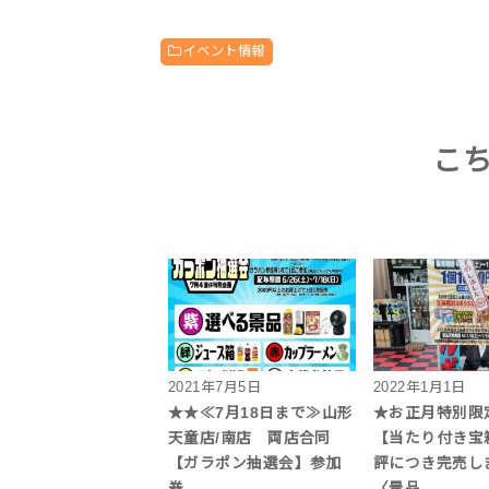
イベント情報
こ
2021年7月5日
2022年1月1日
★★≪7月18日まで≫山形
★お正月特別限
天童店/南店 両店合同
【当たり付き宝
【ガラポン抽選会】参加
評につき完売しま
券…
〈景品…