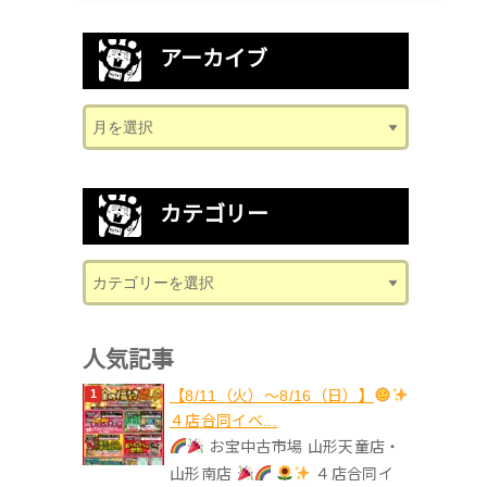
アーカイブ
カテゴリー
人気記事
【8/11（火）～8/16（日）】
４店合同イベ...
お宝中古市場 山形天童店・
山形南店
４店合同イ