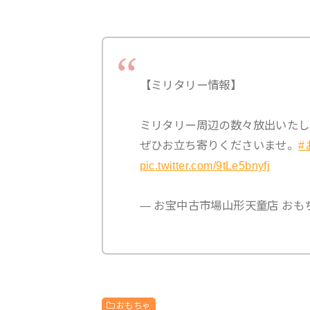
【ミリタリー情報】
ミリタリー周辺の数々放出いたし
ぜひお立ち寄りくださいませ。
#
pic.twitter.com/9tLe5bnyfj
— お宝中古市場山形天童店 おもちゃコ
おもちゃ