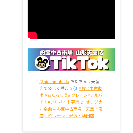
@otakamubcdu
おたちゅう天童
店で楽しく働こう
#お宝中古市
場
#おたちゅう
#iクレーン
#アルバ
イト
#アルバイト募集
♬ オリジナ
ル楽曲 – お宝中古市場 天童・南
店／iクレーン 米沢・酒田店