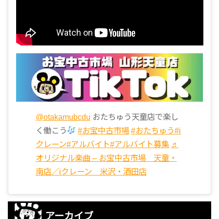
@otakamubcdu
おたちゅう天童店で楽し
く働こう
#お宝中古市場
#おたちゅう
#i
クレーン
#アルバイト
#アルバイト募集
♬
オリジナル楽曲 – お宝中古市場 天童・
南店／iクレーン 米沢・酒田店
アーカイブ