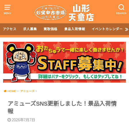
MENU
SEARCH
アクセス
求人募集
買取価格
景品入荷情報
イベントカレンダー
HOME
アミューズ
アミューズSNS更新しました！景品入荷情
報
2026年7月7日