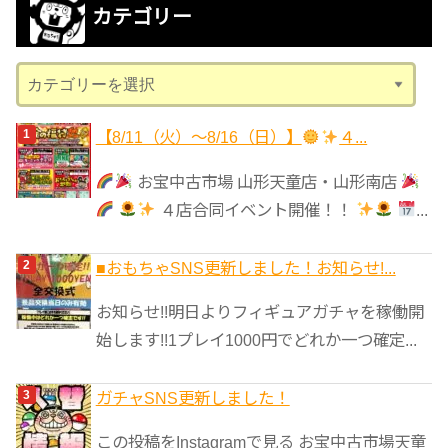
カテゴリー
イ
ブ
カ
テ
ゴ
【8/11（火）～8/16（日）】
４...
リ
お宝中古市場 山形天童店・山形南店
ー
４店合同イベント開催！！
...
■おもちゃSNS更新しました！お知らせ!...
お知らせ!!明日よりフィギュアガチャを稼働開
始します!!1プレイ1000円でどれか一つ確定...
ガチャSNS更新しました！
この投稿をInstagramで見る お宝中古市場天童