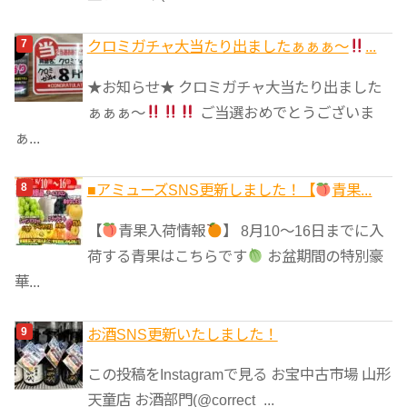
クロミガチャ大当たり出ましたぁぁぁ～
...
★お知らせ★ クロミガチャ大当たり出ました
ぁぁぁ～
ご当選おめでとうございま
ぁ...
■アミューズSNS更新しました！【
青果...
【
青果入荷情報
】 8月10～16日までに入
荷する青果はこちらです
お盆期間の特別豪
華...
お酒SNS更新いたしました！
この投稿をInstagramで見る お宝中古市場 山形
天童店 お酒部門(@correct_...