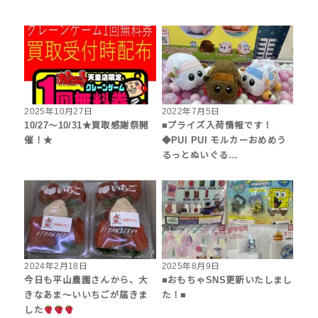
2025年10月27日
2022年7月5日
10/27～10/31★買取感謝祭開
■プライズ入荷情報です！
催！★
◆PUI PUI モルカーおめめう
るっとぬいぐる…
2024年2月18日
2025年8月9日
今日も平山農園さんから、大
■おもちゃSNS更新いたしまし
きなあま〜いいちごが届きま
た！■
した