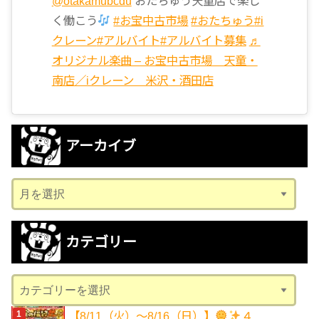
@otakamubcdu
おたちゅう天童店で楽し
く働こう
#お宝中古市場
#おたちゅう
#i
クレーン
#アルバイト
#アルバイト募集
♬
オリジナル楽曲 – お宝中古市場 天童・
南店／iクレーン 米沢・酒田店
アーカイブ
ア
ー
カ
カテゴリー
イ
ブ
カ
テ
【8/11（火）～8/16（日）】
４...