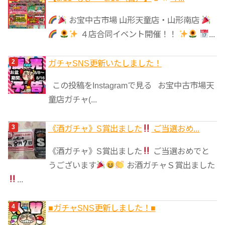
ゴ
リ
お宝中古市場 山形天童店・山形南店
ー
４店合同イベント開催！！
...
ガチャSNS更新いたしました！
この投稿をInstagramで見る お宝中古市場天
童店ガチャ(...
《酒ガチャ》S賞出ました
ご当選おめ...
《酒ガチャ》S賞出ました
ご当選おめでと
うございます
お酒ガチャＳ賞出ました
...
■ガチャSNS更新しました！■