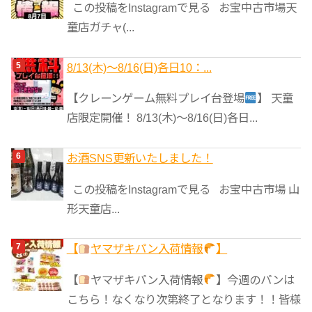
この投稿をInstagramで見る お宝中古市場天
童店ガチャ(...
8/13(木)～8/16(日)各日10：...
【クレーンゲーム無料プレイ台登場
】 天童
店限定開催！ 8/13(木)～8/16(日)各日...
お酒SNS更新いたしました！
この投稿をInstagramで見る お宝中古市場 山
形天童店...
【
ヤマザキパン入荷情報
】
【
ヤマザキパン入荷情報
】今週のパンは
こちら！なくなり次第終了となります！！皆様