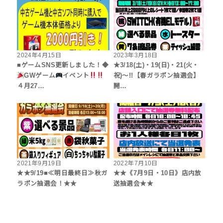
2024年4月15日
2023年3月18日
■ゲームSNS更新しました！◆
★3/18(土)・19(日)・21(火・
GWゲーム
イベント
祝)～!!【春ガラポン抽選会】
４月27…
開…
2021年9月19日
2022年7月10日
★★9/19■≪明日最終日≫秋ガ
★★《7月9日・10日》店内放
ラポン抽選会！★★
送抽選会★★