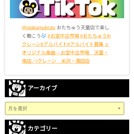
@otakamubcdu
おたちゅう天童店で楽し
く働こう
#お宝中古市場
#おたちゅう
#i
クレーン
#アルバイト
#アルバイト募集
♬
オリジナル楽曲 – お宝中古市場 天童・
南店／iクレーン 米沢・酒田店
アーカイブ
ア
ー
カ
カテゴリー
イ