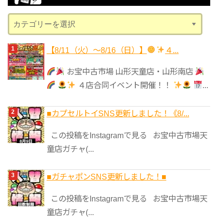
ブ
カ
テ
ゴ
【8/11（火）～8/16（日）】
４...
リ
お宝中古市場 山形天童店・山形南店
ー
４店合同イベント開催！！
...
■カプセルトイSNS更新しました！《8/...
この投稿をInstagramで見る お宝中古市場天
童店ガチャ(...
■ガチャポンSNS更新しました！■
この投稿をInstagramで見る お宝中古市場天
童店ガチャ(...