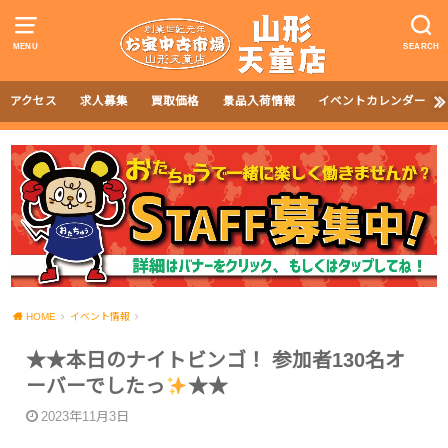
MENU
SEARCH
アクセス
求人募集
買取価格
景品入荷情報
イベントカレンダー
HOME
イベント情報
★★本日のナイトビンゴ！ 参加者130名オ
ーバーでしたっ
★★
2023年11月3日