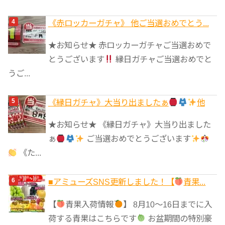
《赤ロッカーガチャ》 他ご当選おめでとう...
★お知らせ★ 赤ロッカーガチャご当選おめで
とうございます
縁日ガチャご当選おめでと
うご...
《縁日ガチャ》大当り出ましたぁ
他
★お知らせ★ 《縁日ガチャ》大当り出ました
ぁ
ご当選おめでとうございます
《た...
■アミューズSNS更新しました！【
青果...
【
青果入荷情報
】 8月10～16日までに入
荷する青果はこちらです
お盆期間の特別豪