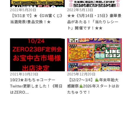
2022年5月20日
2022年5月13日
【5/31まで】★《GW富くじ》
★★《5月14日・15日》豪華景
当選発表/景品交換！★
品があたる！「当たりレシー
ト」開催です！★★
2021年10月23日
2025年12月20日
10/23★おもちゃコーナー
【12/27～1/4】
年末年始大
Twitter更新しました！《明日
感謝祭
2026年スタートはお
はZERO…
たちゅうで！