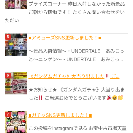
プライズコーナー 昨日入荷しなかった新景品
ご朝から稼働です！ たくさん問い合わせをい
ただい...
■アミューズSNS更新しました！■
～景品入荷情報～・UNDERTALE あみこっ
と～ニンゲン～・UNDERTALE あみこっ...
《ガンダムガチャ》大当り出ました
ご...
★お知らせ★ 《ガンダムガチャ》大当り出ま
した
ご当選おめでとうございます
■ガチャSNS更新しました！■
この投稿をInstagramで見る お宝中古市場天童