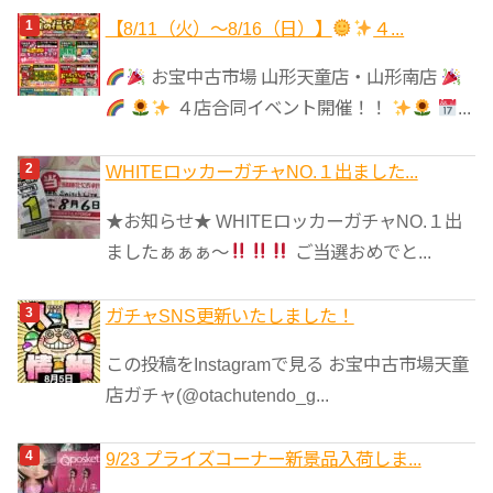
ゴ
【8/11（火）～8/16（日）】
４...
リ
お宝中古市場 山形天童店・山形南店
ー
４店合同イベント開催！！
...
WHITEロッカーガチャNO.１出ました...
★お知らせ★ WHITEロッカーガチャNO.１出
ましたぁぁぁ～
ご当選おめでと...
ガチャSNS更新いたしました！
この投稿をInstagramで見る お宝中古市場天童
店ガチャ(@otachutendo_g...
9/23 プライズコーナー新景品入荷しま...