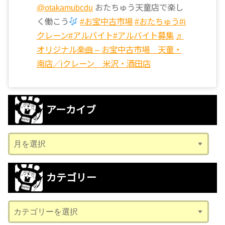
@otakamubcdu
おたちゅう天童店で楽し
く働こう
#お宝中古市場
#おたちゅう
#i
クレーン
#アルバイト
#アルバイト募集
♬
オリジナル楽曲 – お宝中古市場 天童・
南店／iクレーン 米沢・酒田店
アーカイブ
ア
ー
カ
カテゴリー
イ
ブ
カ
テ