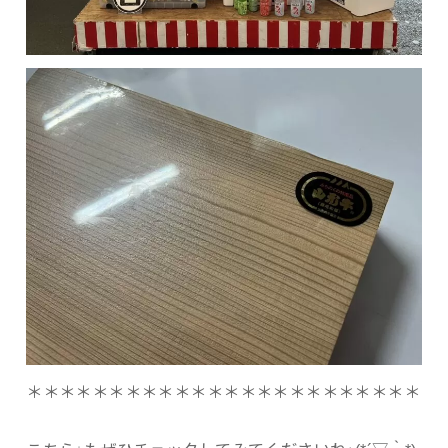
＊＊＊＊＊＊＊＊＊＊＊＊＊＊＊＊＊＊＊＊＊＊＊＊