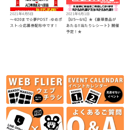
2021年4月5日
2021年6月1日
～4/20まで☆夢POST -ゆめポ
【6/5～6/6】★《豪華景品が
スト-☆応募券配布中です！
あたる!!当たりレシート》開催
予定！★