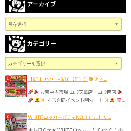
アーカイブ
ア
ー
カ
カテゴリー
イ
ブ
カ
テ
ゴ
【8/11（火）～8/16（日）】
４...
リ
お宝中古市場 山形天童店・山形南店
ー
４店合同イベント開催！！
...
WHITEロッカーガチャNO.１出ました...
★お知らせ★ WHITEロッカーガチャNO.１出