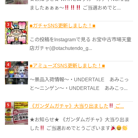
ましたぁぁぁ～
ご当選おめでと...
■ガチャSNS更新しました！■
この投稿をInstagramで見る お宝中古市場天童
店ガチャ(@otachutendo_g...
■アミューズSNS更新しました！■
～景品入荷情報～・UNDERTALE あみこっ
と～ニンゲン～・UNDERTALE あみこっ...
《ガンダムガチャ》大当り出ました
ご...
★お知らせ★ 《ガンダムガチャ》大当り出ま
した
ご当選おめでとうございます