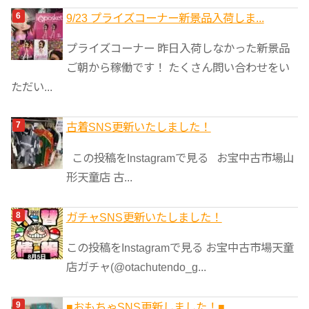
9/23 プライズコーナー新景品入荷しま...
プライズコーナー 昨日入荷しなかった新景品
ご朝から稼働です！ たくさん問い合わせをい
ただい...
古着SNS更新いたしました！
この投稿をInstagramで見る お宝中古市場山
形天童店 古...
ガチャSNS更新いたしました！
この投稿をInstagramで見る お宝中古市場天童
店ガチャ(@otachutendo_g...
■おもちゃSNS更新しました！■