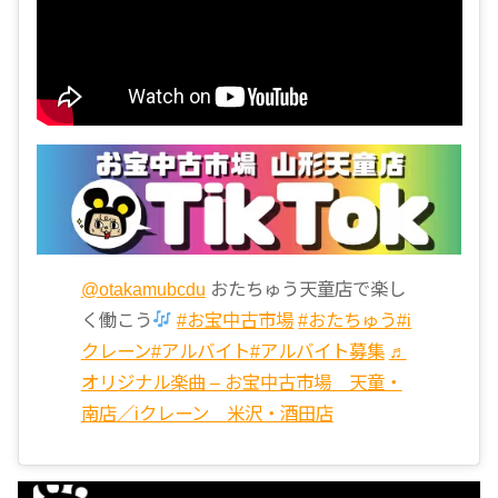
@otakamubcdu
おたちゅう天童店で楽し
く働こう
#お宝中古市場
#おたちゅう
#i
クレーン
#アルバイト
#アルバイト募集
♬
オリジナル楽曲 – お宝中古市場 天童・
南店／iクレーン 米沢・酒田店