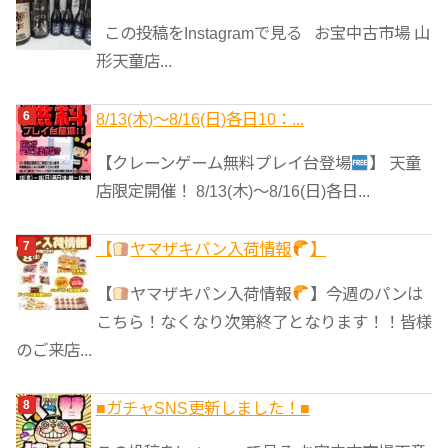
この投稿をInstagramで見る お宝中古市場 山
形天童店...
8/13(木)～8/16(日)各日10：...
【クレーンゲーム無料プレイ台登場
】 天童
店限定開催！ 8/13(木)～8/16(日)各日...
【
ヤマザキパン入荷情報
】
【
ヤマザキパン入荷情報
】今週のパンは
こちら！なくなり次第終了となります！！皆様
のご来店...
■ガチャSNS更新しました！■