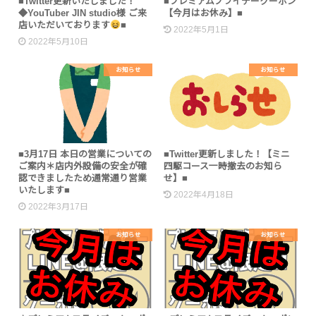
■Twitter更新いたしました！
■プレミアムフライデークーポン
◆YouTuber JIN studio様 ご来
【今月はお休み】■
店いただいております
■
2022年5月1日
2022年5月10日
お知らせ
お知らせ
■3月17日 本日の営業についての
■Twitter更新しました！【ミニ
ご案内＊店内外設備の安全が確
四駆コース一時撤去のお知ら
認できましたため通常通り営業
せ】■
いたします■
2022年4月18日
2022年3月17日
お知らせ
お知らせ