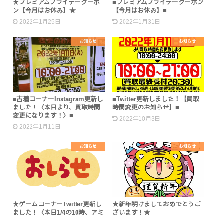
★プレミアムフライデークーポ
■プレミアムフライデークーポン
ン【今月はお休み】★
【今月はお休み】■
2022年1月25日
2022年1月31日
お知らせ
お知らせ
■古着コーナーInstagram更新し
■Twitter更新しました！【買取
ました！〈本日より、買取時間
時間変更のお知らせ】■
変更になります！〉■
2022年10月3日
2022年1月11日
お知らせ
お知らせ
★ゲームコーナーTwitter更新し
★新年明けましておめでとうご
ました！〈本日1/4の10時、アミ
ざいます！★