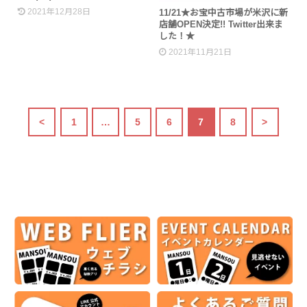
2021年12月28日
11/21★お宝中古市場が米沢に新
店舗OPEN決定!! Twitter出来ま
した！★
2021年11月21日
<
1
…
5
6
7
8
>