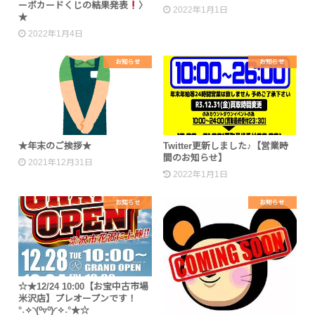
ーボカードくじの結果発表
〉
2022年1月1日
★
2022年1月4日
お知らせ
お知らせ
★年末のご挨拶★
Twitter更新しました♪【営業時
間のお知らせ】
2021年12月31日
2022年1月1日
お知らせ
お知らせ
☆★12/24 10:00【お宝中古市場
米沢店】プレオープンです！
°˖✧◝(⁰▿⁰)◜✧˖°★☆