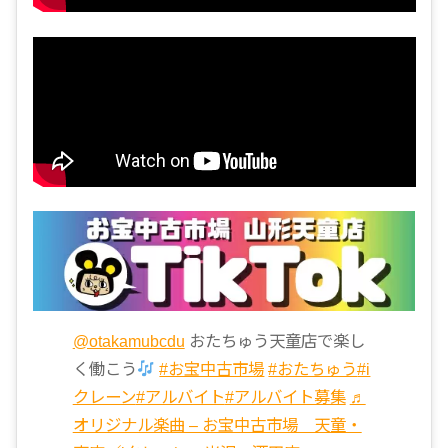
@otakamubcdu
おたちゅう天童店で楽し
く働こう
#お宝中古市場
#おたちゅう
#i
クレーン
#アルバイト
#アルバイト募集
♬
オリジナル楽曲 – お宝中古市場 天童・