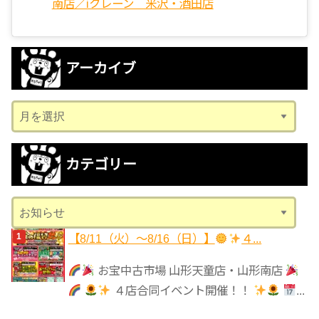
南店／iクレーン 米沢・酒田店
アーカイブ
ア
ー
カ
カテゴリー
イ
ブ
カ
テ
【8/11（火）～8/16（日）】
４...
ゴ
リ
お宝中古市場 山形天童店・山形南店
ー
４店合同イベント開催！！
...